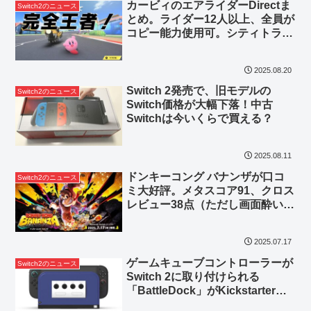
カービィのエアライダーDirectま
Switch2のニュース
とめ。ライダー12人以上、全員が
コピー能力使用可。シティトライ
アルも大幅進化
2025.08.20
Switch 2発売で、旧モデルの
Switch2のニュース
Switch価格が大幅下落！中古
Switchは今いくらで買える？
2025.08.11
ドンキーコング バナンザが口コ
Switch2のニュース
ミ大好評。メタスコア91、クロス
レビュー38点（ただし画面酔いに
注意）
2025.07.17
ゲームキューブコントローラーが
Switch2のニュース
Switch 2に取り付けられる
「BattleDock」がKickstarterに
登場