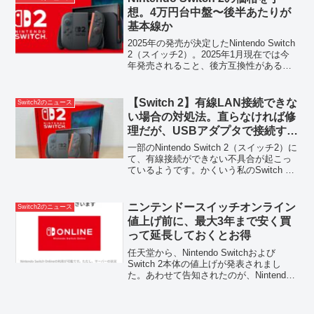
想。4万円台中盤〜後半あたりが
基本線か
2025年の発売が決定したNintendo Switch
2（スイッチ2）。2025年1月現在では今
年発売されること、後方互換性がある
（Switchのゲームがそのまま遊べる）こ
と、それに見た目しかわかっていません
が、価格はどのくらいになるの...
【Switch 2】有線LAN接続できな
Switch2のニュース
い場合の対処法。直らなければ修
理だが、USBアダプタで接続する
手も
一部のNintendo Switch 2（スイッチ2）に
て、有線接続ができない不具合が起こっ
ているようです。かくいう私のSwitch 2
でも発生しており、有線LANを差し込ん
でいるのにそちらには接続されず、自動
的にWi-Fiの無線接続になっ...
ニンテンドースイッチオンライン
Switch2のニュース
値上げ前に、最大3年まで安く買
って延長しておくとお得
任天堂から、Nintendo Switchおよび
Switch 2本体の値上げが発表されまし
た。あわせて告知されたのが、Nintendo
Switch Online（ニンテンドースイッチオ
ンライン）の料金改定。プランによって
は30%近い大幅な...