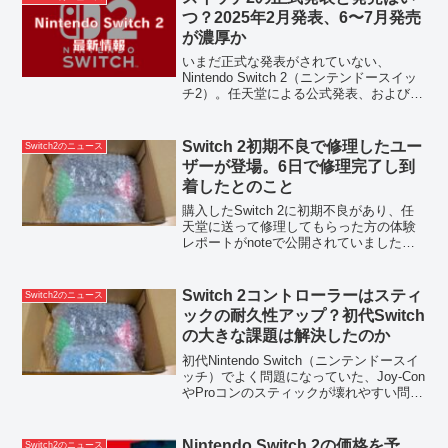
つ？2025年2月発表、6〜7月発売
が濃厚か
いまだ正式な発表がされていない、
Nintendo Switch 2（ニンテンドースイッ
チ2）。任天堂による公式発表、および発
売日はいつになるんでしょうか。まず、
以下の公式ツイートにて「Switchの後継
機種に関するアナウンスを今期中に行い
Switch 2初期不良で修理したユー
Switch2のニュース
ま...
ザーが登場。6日で修理完了し到
着したとのこと
購入したSwitch 2に初期不良があり、任
天堂に送って修理してもらった方の体験
レポートがnoteで公開されていました。
ディスプレイに白背景だと見えるレベル
の縦線が入っている症状とのこと。携帯
モードで白背景じゃないと気付きにくい
Switch 2コントローラーはスティ
Switch2のニュース
ですが、こう...
ックの耐久性アップ？初代Switch
の大きな課題は解決したのか
初代Nintendo Switch（ニンテンドースイ
ッチ）でよく問題になっていた、Joy-Con
やProコンのスティックが壊れやすい問
題。具体的には、ドリフト現象と呼ばれ
る「操作していないのに勝手に動く」状
態になることがほとんど。私自身もし...
Nintendo Switch 2の価格を予
Switch2のニュース