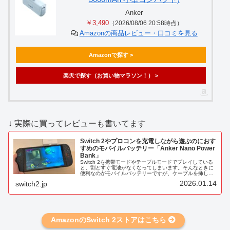
Anker
￥3,490
（2026/08/06 20:58時点）
Amazonの商品レビュー・口コミを見る
Amazonで探す >
楽天で探す（お買い物マラソン！） >
↓ 実際に買ってレビューも書いてます
Switch 2やプロコンを充電しながら遊ぶのにおす
すめのモバイルバッテリー「Anker Nano Power
Bank」
Switch 2を携帯モードやテーブルモードでプレイしている
と、割とすぐ電池がなくなってしまいます。そんなときに
便利なのがモバイルバッテリーですが、ケーブルを挿しっ
ぱなしだとプレイしにくいのが難点。この問題を解決でき
2026.01.14
switch2.jp
るモバイルバッテリーが、...
AmazonのSwitch 2ストアはこちら