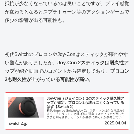
抵抗が少なくなっているのは良いことですが、プレイ感覚
が変わるとなるとスプラトゥーン等のアクションゲームで
多少の影響が出る可能性も。
初代SwitchのプロコンやJoy-Conはスティックが壊れやす
い難点がありましたが、
Joy-Con 2スティックは耐久性ア
ップ
が紹介動画でのコメントから確定しており、
プロコン
2も耐久性が上がっている可能性が高い
。
Joy-Con（ジョイコン）2のスティック耐久性ア
ップが確定。プロコン2も壊れにくくなっている
はず【Switch 2】
初代Nintendo SwitchのJoy-Conスティックはかなり壊れや
すく、「ドリフト」と呼ばれる現象（スティックが倒した
ままと判定され、カーソルが勝手に動く）が多発していま
した。Nintendo Switch Proコントローラー（通...
2025.04.04
switch2.jp