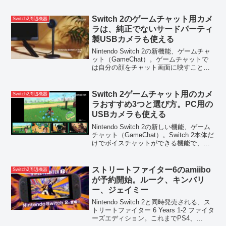
トマトやお菓子が描かれたかわいいデザ
イン。発売日は12月31日で、すでに
Amazonや楽天などのショップで予約開
Switch 2のゲームチャット用カメ
Switch2周辺機器
始。価格は4...
ラは、純正でないサードパーティ
製USBカメラも使える
Nintendo Switch 2の新機能、ゲームチャ
ット（GameChat）。ゲームチャットで
は自分の顔をチャット画面に映すことも
可能で、そのためには別売りのNintendo
Switch 2カメラ（5,980円）が必要と案内
されていまし...
Switch 2ゲームチャット用のカメ
Switch2周辺機器
ラおすすめ3つと選び方。PC用の
USBカメラも使える
Nintendo Switch 2の新しい機能、ゲーム
チャット（GameChat）。Switch 2本体だ
けでボイスチャットができる機能で、カ
メラを接続すればプレイヤーの顔を映し
ながらのプレイも可能。ゲームチャット
に使えるカメラは、任天堂純...
ストリートファイター6のamiibo
Switch2周辺機器
が予約開始。ルーク、キンバリ
ー、ジェイミー
Nintendo Switch 2と同時発売される、ス
トリートファイター 6 Years 1-2 ファイタ
ーズエディション。これまでPS4、