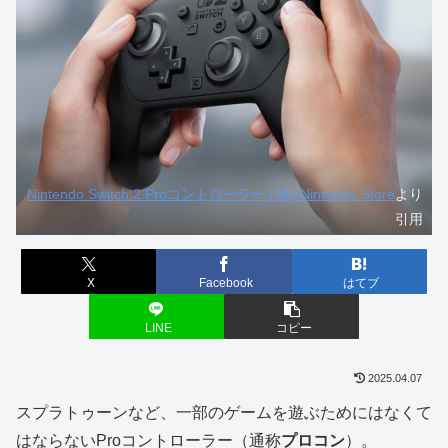
Nintendo Switch 2 Proコントローラー | My Nintendo Store
より
引用
X
Facebook
はてブ
LINE
コピー
2025.04.07
スプラトゥーンなど、一部のゲームを遊ぶためにはなくて
はならないProコントローラー（通称
プロコン
）。