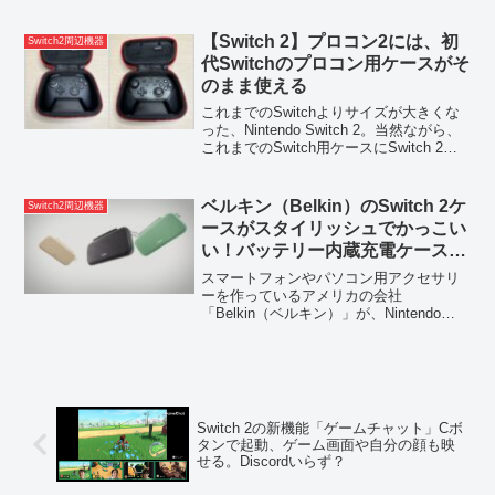
PS5、STEAM、XBOXでしか遊べなかっ
たスト6が、ついにSwitch 2でもリリース
されること...
【Switch 2】プロコン2には、初
Switch2周辺機器
代Switchのプロコン用ケースがそ
のまま使える
これまでのSwitchよりサイズが大きくな
った、Nintendo Switch 2。当然ながら、
これまでのSwitch用ケースにSwitch 2は
入りません。一方、プロコン2（Nintendo
Switch 2 Proコントローラー）は、初...
ベルキン（Belkin）のSwitch 2ケ
Switch2周辺機器
ースがスタイリッシュでかっこい
い！バッテリー内蔵充電ケースも
予約開始
スマートフォンやパソコン用アクセサリ
ーを作っているアメリカの会社
「Belkin（ベルキン）」が、Nintendo
Switch 2用の周辺機器に参入すると発表
されました。すでにAmazon等での予約も
はじまっています。Amazon.co.j...
Switch 2の新機能「ゲームチャット」Cボ
タンで起動、ゲーム画面や自分の顔も映
せる。Discordいらず？