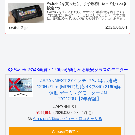
Switch 2を買ったら、まず最初にやっておくべき
設定7つ
Switch 2を手に入れたら、ササッと初期設定を済ませてす
ぐに遊びはじめるユーザーがほとんどでしょう。ですが実
は、最初にやっておいた方がいい設定がいくつかありま
す。この記事では、Switch 2を買ったらまず最初にやって
おくべき設定を7つ...
2026.06.04
switch2.jp
Switch 2の4K画質・120fpsが楽しめる最安クラスのモニター
JAPANNEXT 27インチ IPSパネル搭載
120Hz/1ms(MPRT)対応 4K(3840x2160)解
像度 ゲーミングモニター JN-
i27G120U【2年保証】
JAPANNEXT
￥33,980
（2026/08/06 23:51時点）
Amazonの商品レビュー・口コミを見る
Amazonで探す >