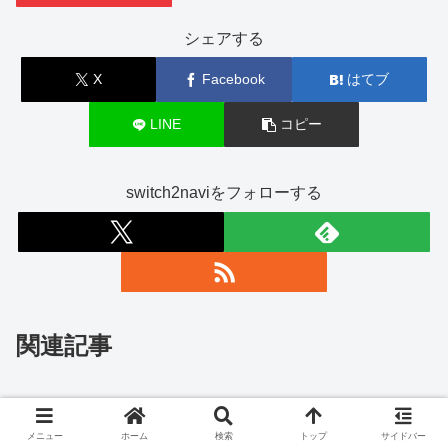
シェアする
X
Facebook
はてブ
LINE
コピー
switch2naviをフォローする
関連記事
マイニンテンドーストアのSwitch
Switch2予約・販売情報
2抽選、多言語版は国内版と比べ
メニュー
ホーム
検索
トップ
サイドバー
てどのくらい当選確率が高い？