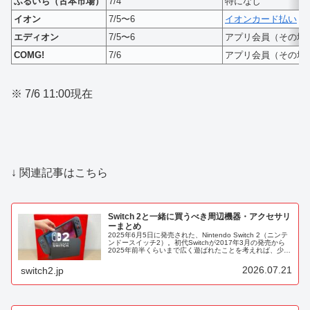
ふるいち（古本市場）
7/4
特になし
イオン
7/5〜6
イオンカード払い
エディオン
7/5〜6
アプリ会員（その場
COMG!
7/6
アプリ会員（その場
※ 7/6 11:00現在
↓ 関連記事はこちら
Switch 2と一緒に買うべき周辺機器・アクセサリ
ーまとめ
2025年6月5日に発売された、Nintendo Switch 2（ニンテ
ンドースイッチ2）。初代Switchが2017年3月の発売から
2025年前半くらいまで広く遊ばれたことを考えれば、少な
くとも2030年くらいまでは第一線のゲーム機とし...
2026.07.21
switch2.jp