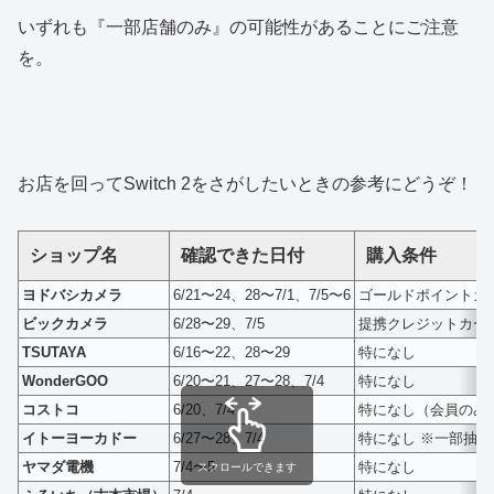
いずれも『一部店舗のみ』の可能性があることにご注意
を。
お店を回ってSwitch 2をさがしたいときの参考にどうぞ！
ショップ名
確認できた日付
購入条件
ヨドバシカメラ
6/21〜24、28〜7/1、7/5〜6
ゴールドポイントカ
ビックカメラ
6/28〜29、7/5
提携クレジットカー
TSUTAYA
6/16〜22、28〜29
特になし
WonderGOO
6/20〜21、27〜28、7/4
特になし
コストコ
6/20、7/4
特になし（会員のみ
イトーヨーカドー
6/27〜28、7/4
特になし ※一部抽選
ヤマダ電機
7/4〜5
特になし
スクロールできます